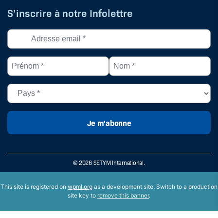
S’inscrire à notre Infolettre
Adresse
courriel
*
Prénom
Nom
(Nécessaire)
*
*
(Nécessaire)
(Nécessaire)
Pays
(Nécessaire)
© 2026 SETYM International.
This site is registered on
wpml.org
as a development site. Switch to a production
site key to
remove this banner
.